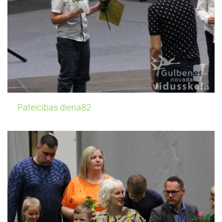
Pateicibas diena82