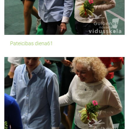
Pateicibas diena61