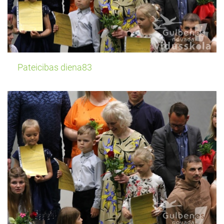
Pateicibas diena83