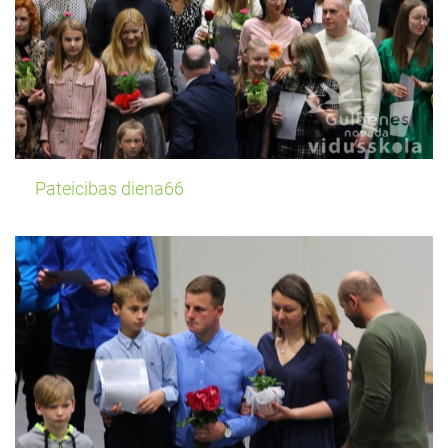
Pateicibas diena66