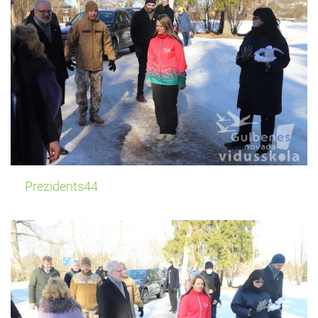
Prezidents44