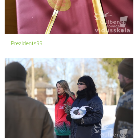
Prezidents99