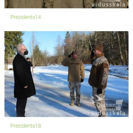
Prezidents14
Prezidents18