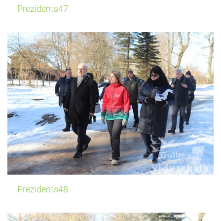
Prezidents47
Prezidents48