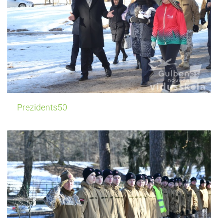
Prezidents50