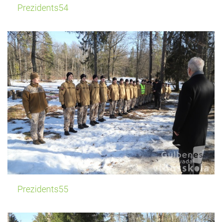
Prezidents54
Prezidents55