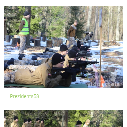
Prezidents58