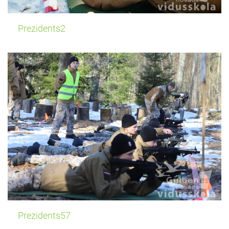
Prezidents2
Prezidents57