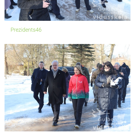
Prezidents46