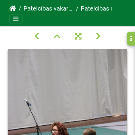
Pateicības vakars 30.05.2022
Pateicibas diena116