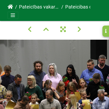
Pateicības vakars 30.05.2022
Pateicibas diena89