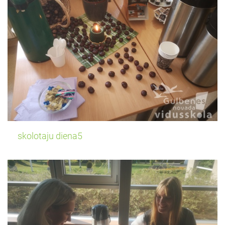
skolotaju diena5