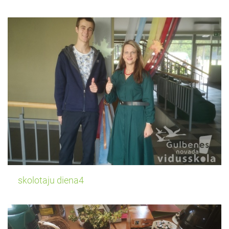
skolotaju diena4