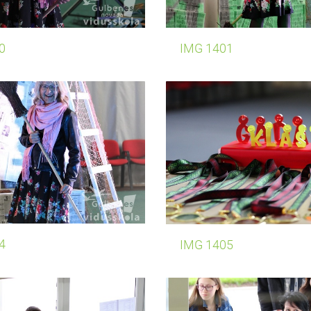
0
IMG 1401
4
IMG 1405