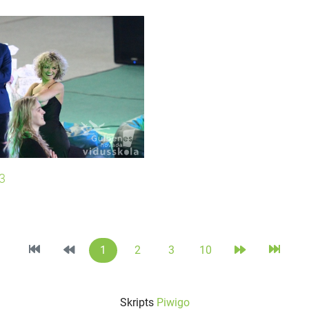
3
1
2
3
10
Skripts
Piwigo