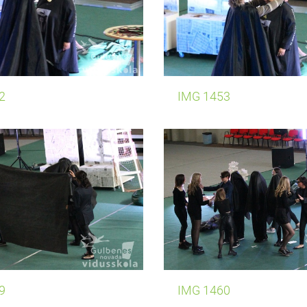
2
IMG 1453
9
IMG 1460