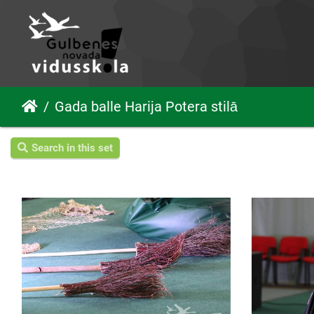
Gada balle Harija Potera stilā
Search in this set