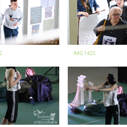
2
IMG 1425