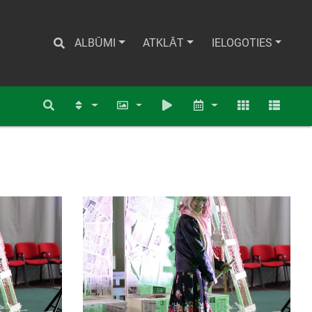
ALBŪMI
ATKLĀT
IELOGOTIES