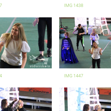
7
IMG 1438
4
IMG 1447