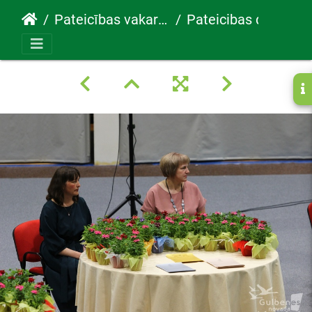
Pateicības vakars 30.05.2022
Pateicibas diena5