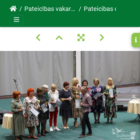
Pateicības vakars 30.05.2022
Pateicibas diena24