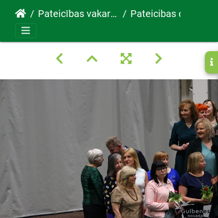
Pateicības vakars 30.05.2022
Pateicibas diena129