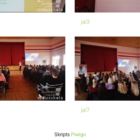
jal3
jal7
Skripts
Piwigo