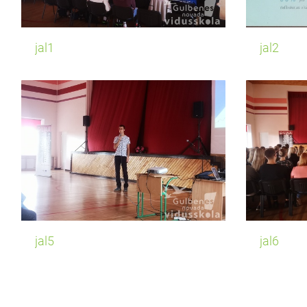
jal1
jal2
jal5
jal6