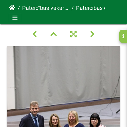
Pateicības vakars 30.05.2022
Pateicibas diena122