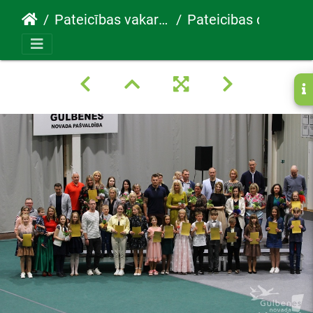
Pateicības vakars 30.05.2022
Pateicibas diena106