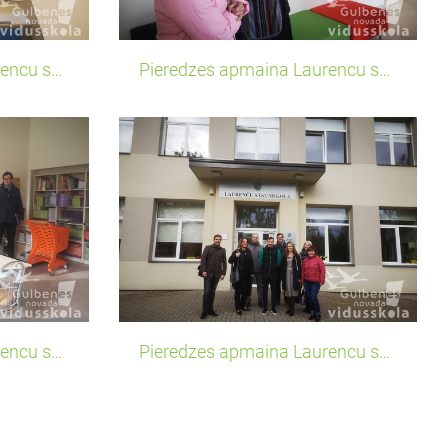
Pieredzes apmaina Laurencu sakumskola3
Pieredzes apmaina Laurencu sakumskola4
Pieredzes apmaina Laurencu sakumskola7
Pieredzes apmaina Laurencu sakumskola8