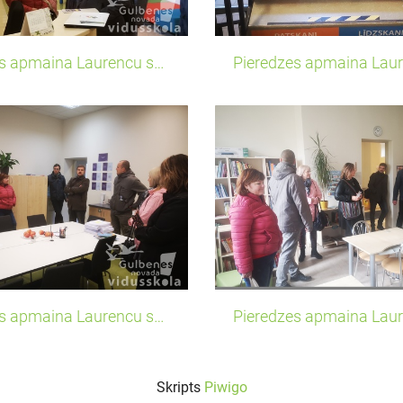
Pieredzes apmaina Laurencu sakumskola2
Pieredzes apmaina Laurencu sakumskola6
Skripts
Piwigo