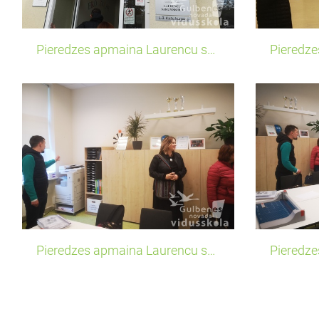
Pieredzes apmaina Laurencu sakumskola1
Pieredzes apmaina Laurencu sakumskola5