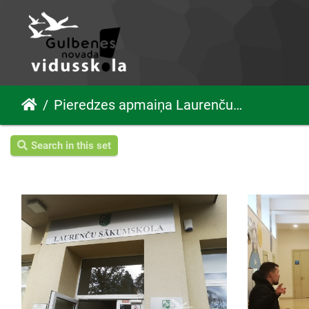
Pieredzes apmaiņa Laurenču sākumskolā
Search in this set