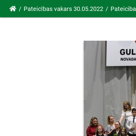
Pateicības vakars 30.05.2022
Pateicib