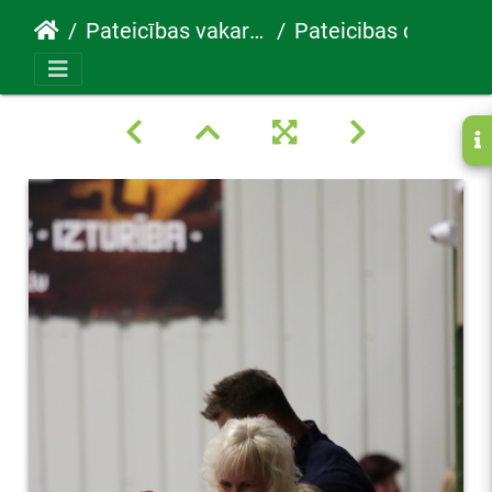
Pateicības vakars 30.05.2022
Pateicibas diena95