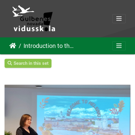
Introduction to the Finnish Education Model
Search in this set