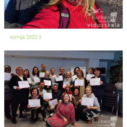
somija 2022 3