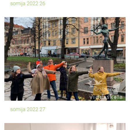
somija 2022 26
somija 2022 27