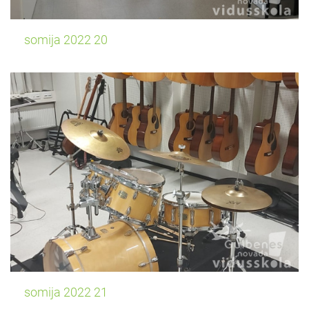
somija 2022 20
somija 2022 21