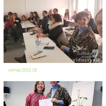
somija 2022 28