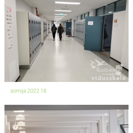
somija 2022 18