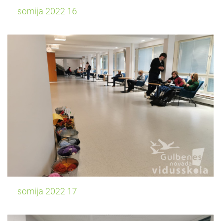
somija 2022 16
somija 2022 17