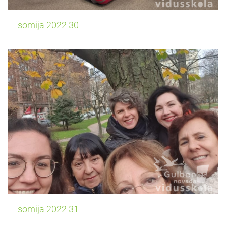
somija 2022 30
somija 2022 31