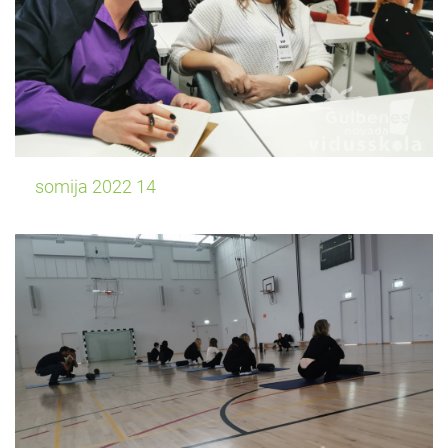
somija 2022 14