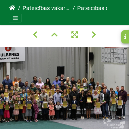
Pateicības vakars 30.05.2022
Pateicibas diena94