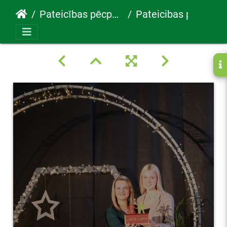
Pateicības pēcpusdiena 2023
Pateicibas pecpusdiena 67