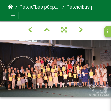
Pateicības pēcpusdiena 2023
Pateicibas pecpusdiena 47