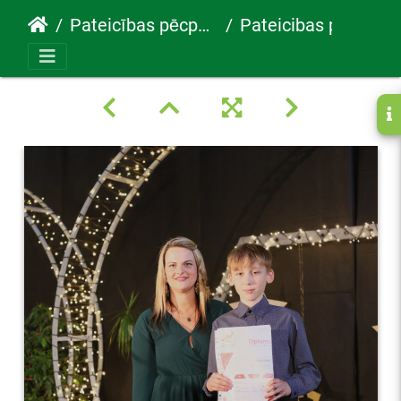
Pateicības pēcpusdiena 2023
Pateicibas pecpusdiena 59