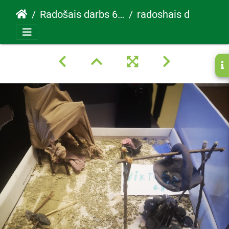
Radošais darbs 6.g klasē
radoshais darbs 6e klase10