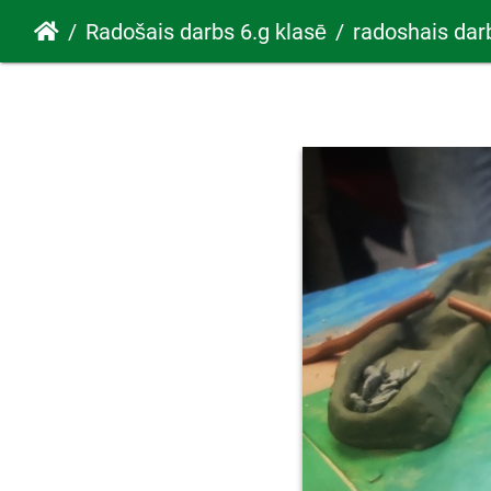
Radošais darbs 6.g klasē
radoshais dar